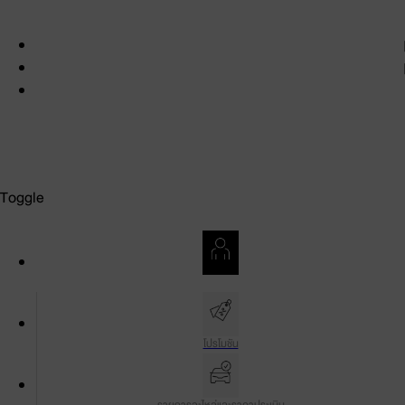
สงวนลิขสิทธิ์ พ.ศ. 2569 บริษัท โตโยต้า มอเตอร์ ประเทศไทย จำกัด
เงื่อนไขการใช้งาน
นโยบายความเป็นส่วนตัว
นโยบายและการตั้งค่าคุกกี้
Toggle
บัญชีของฉัน
โปรโมชัน