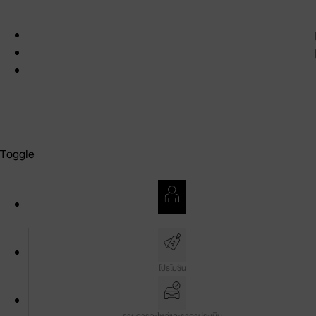
สงวนลิขสิทธิ์ พ.ศ. 2569 บริษัท โตโยต้า มอเตอร์ ประเทศไทย จำกัด
เงื่อนไขการใช้งาน
นโยบายความเป็นส่วนตัว
นโยบายและการตั้งค่าคุกกี้
Toggle
บัญชีของฉัน
โปรโมชัน