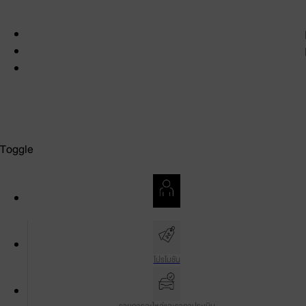
สงวนลิขสิทธิ์ พ.ศ. 2569 บริษัท โตโยต้า มอเตอร์ ประเทศไทย จำกัด
เงื่อนไขการใช้งาน
นโยบายความเป็นส่วนตัว
นโยบายและการตั้งค่าคุกกี้
Toggle
บัญชีของฉัน
โปรโมชัน