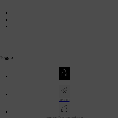
สงวนลิขสิทธิ์ พ.ศ. 2569 บริษัท โตโยต้า มอเตอร์ ประเทศไทย จำกัด
เงื่อนไขการใช้งาน
นโยบายความเป็นส่วนตัว
นโยบายและการตั้งค่าคุกกี้
Toggle
บัญชีของฉัน
โปรโมชัน