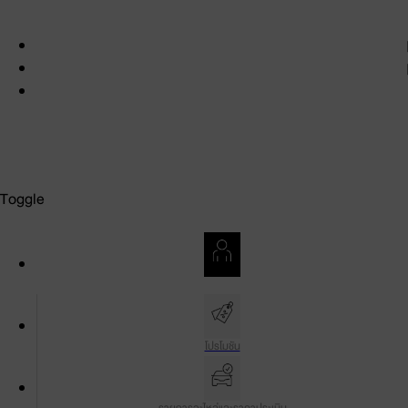
สงวนลิขสิทธิ์ พ.ศ. 2569 บริษัท โตโยต้า มอเตอร์ ประเทศไทย จำกัด
เงื่อนไขการใช้งาน
นโยบายความเป็นส่วนตัว
นโยบายและการตั้งค่าคุกกี้
Toggle
บัญชีของฉัน
โปรโมชัน